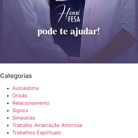
Categorias
Autoestima
Orixás
Relacionamento
Signos
Simpatias
Trabalho Amarração Amorosa
Trabalhos Espirituais