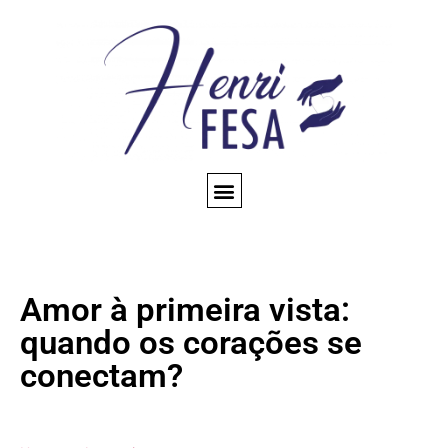
CONSULTA ESPIRITUAL
AMARRAÇÃO AMOROSA
TRABALHOS ESPIRITUAIS
CONHEÇA NOSSO BLOG
QUEM SOMOS
Amor à primeira vista:
quando os corações se
conectam?