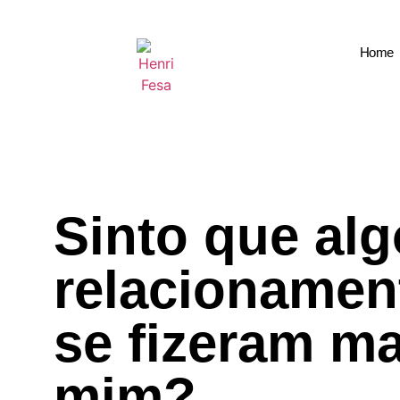
Home
Sinto que al
relacionamen
se fizeram m
mim?