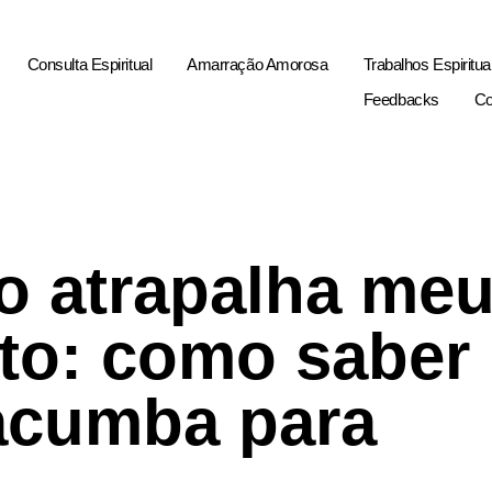
Consulta Espiritual
Amarração Amorosa
Trabalhos Espiritua
Feedbacks
Co
go atrapalha me
to: como saber
acumba para