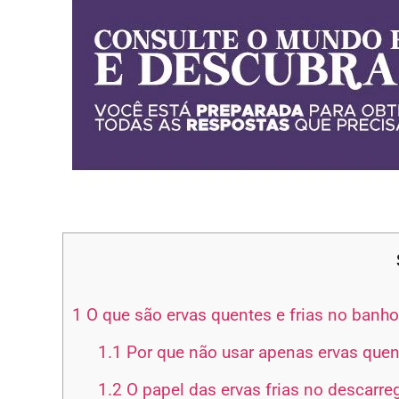
1
O que são ervas quentes e frias no banh
1.1
Por que não usar apenas ervas quen
1.2
O papel das ervas frias no descarre