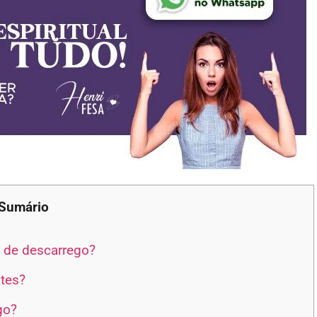
Sumário
o de descarrego?
tes?
go?