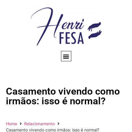
CONSULTA ESPIRITUAL
AMARRAÇÃO AMOROSA
TRABALHOS ESPIRITUAIS
CONHEÇA NOSSO BLOG
QUEM SOMOS
Casamento vivendo como
irmãos: isso é normal?
Home
Relacionamento
Casamento vivendo como irmãos: isso é normal?