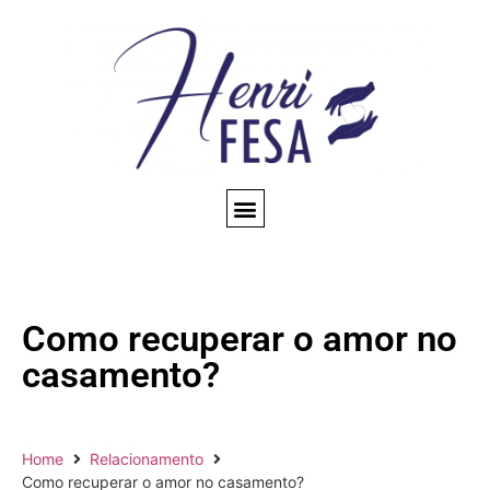
CONSULTA ESPIRITUAL
AMARRAÇÃO AMOROSA
TRABALHOS ESPIRITUAIS
CONHEÇA NOSSO BLOG
QUEM SOMOS
Como recuperar o amor no
casamento?
Home
Relacionamento
Como recuperar o amor no casamento?