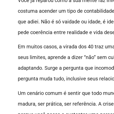
Você já reparou como a sua mente faz inve
costuma acender um tipo de contabilidade 
que adiei. Não é só vaidade ou idade, é id
pede coerência entre realidade e vida des
Em muitos casos, a virada dos 40 traz um
seus limites, aprende a dizer “não” sem c
adaptando. Surge a pergunta que incomoda
pergunta muda tudo, inclusive seus relac
Um cenário comum é sentir que todo mundo
madura, ser prática, ser referência. A cri