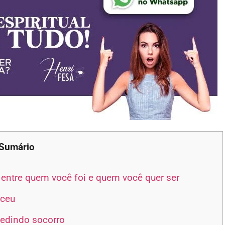
Sumário
 entre quem você foi e quem você quer ser
eceu
pedindo socorro