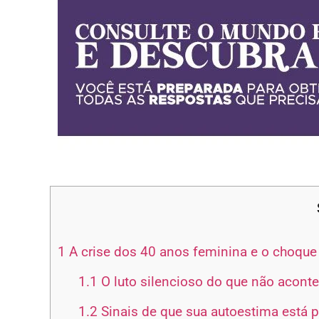
1
A crise dos 40 anos feminina e o choque
1.1
O luto silencioso do que não acont
1.2
Sinais de que sua autoestima está 