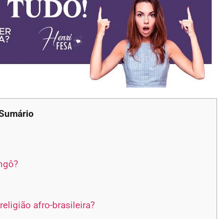
Sumário
ngô?
ligião afro-brasileira?