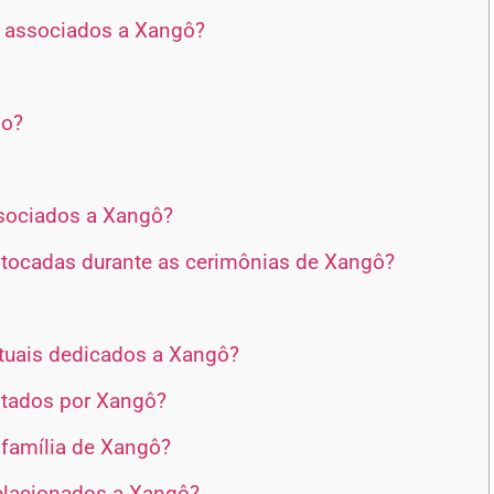
s associados a Xangô?
no?
sociados a Xangô?
 tocadas durante as cerimônias de Xangô?
ituais dedicados a Xangô?
entados por Xangô?
 família de Xangô?
relacionados a Xangô?