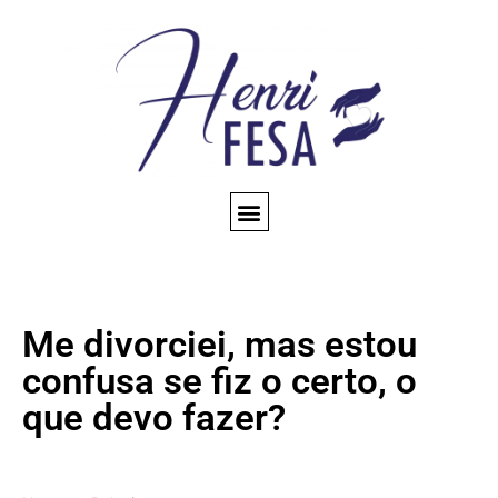
CONSULTA ESPIRITUAL
AMARRAÇÃO AMOROSA
TRABALHOS ESPIRITUAIS
CONHEÇA NOSSO BLOG
QUEM SOMOS
Me divorciei, mas estou
confusa se fiz o certo, o
que devo fazer?