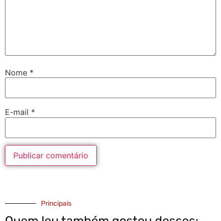
Nome
*
E-mail
*
Principais
Quem leu também gostou desses: