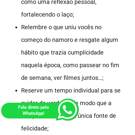
como uma reflexão pessoal,
fortalecendo o laço;
Relembre o que uniu vocês no
começo do namoro e resgate algum
hábito que trazia cumplicidade
naquela época, como passear no fim
de semana, ver filmes juntos…;
Reserve um tempo individual para se
cuidar de verdade, de modo que a
Fale direto pelo
WhatsApp!
relação não seja sua única fonte de
felicidade;