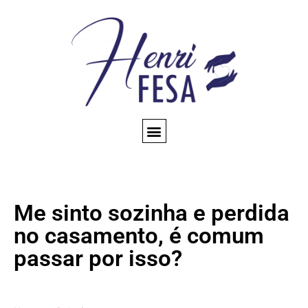
CONSULTA ESPIRITUAL
AMARRAÇÃO AMOROSA
TRABALHOS ESPIRITUAIS
CONHEÇA NOSSO BLOG
QUEM SOMOS
Me sinto sozinha e perdida
no casamento, é comum
passar por isso?