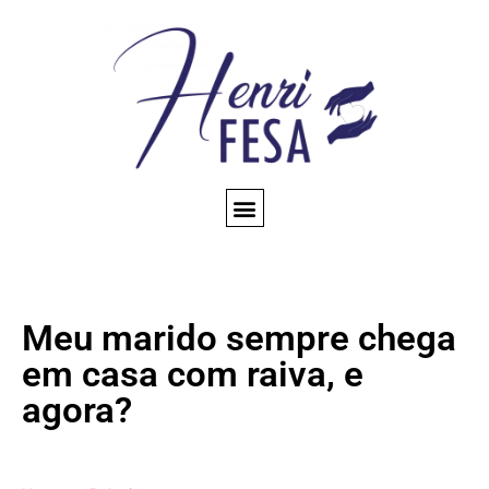
CONSULTA ESPIRITUAL
AMARRAÇÃO AMOROSA
TRABALHOS ESPIRITUAIS
CONHEÇA NOSSO BLOG
QUEM SOMOS
Meu marido sempre chega
em casa com raiva, e
agora?