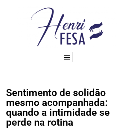
CONSULTA ESPIRITUAL
AMARRAÇÃO AMOROSA
TRABALHOS ESPIRITUAIS
CONHEÇA NOSSO BLOG
QUEM SOMOS
Sentimento de solidão
mesmo acompanhada:
quando a intimidade se
perde na rotina