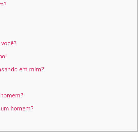
im?
 você?
ho!
ensando em mim?
m homem?
m um homem?