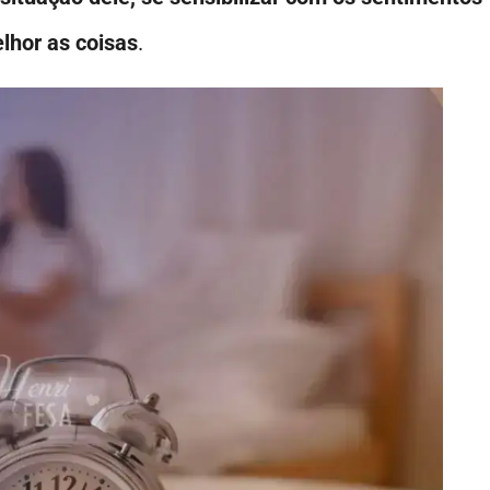
lhor as coisas
.