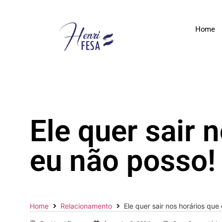
Home
Ele quer sair 
eu não posso!
Home
Relacionamento
Ele quer sair nos horários que