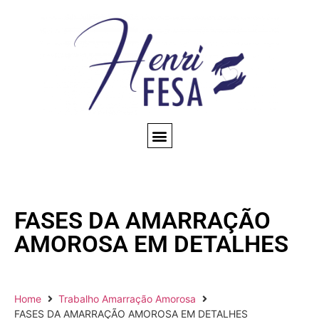
CONSULTA ESPIRITUAL
AMARRAÇÃO AMOROSA
TRABALHOS ESPIRITUAIS
CONHEÇA NOSSO BLOG
QUEM SOMOS
FASES DA AMARRAÇÃO
AMOROSA EM DETALHES
Home
Trabalho Amarração Amorosa
FASES DA AMARRAÇÃO AMOROSA EM DETALHES