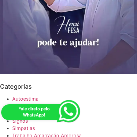
Categorias
Autoestima
Orixás
Fale direto pelo
Relacionamento
WhatsApp!
Signos
Simpatias
Trabalho Amarração Amorosa