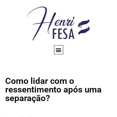
CONSULTA ESPIRITUAL
AMARRAÇÃO AMOROSA
TRABALHOS ESPIRITUAIS
CONHEÇA NOSSO BLOG
QUEM SOMOS
Como lidar com o
ressentimento após uma
separação?