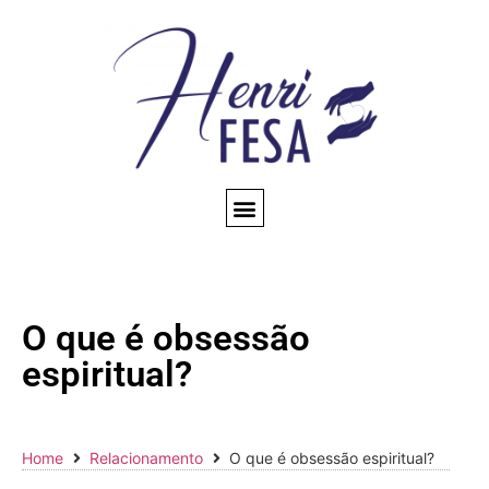
CONSULTA ESPIRITUAL
AMARRAÇÃO AMOROSA
TRABALHOS ESPIRITUAIS
CONHEÇA NOSSO BLOG
QUEM SOMOS
O que é obsessão
espiritual?
Home
Relacionamento
O que é obsessão espiritual?