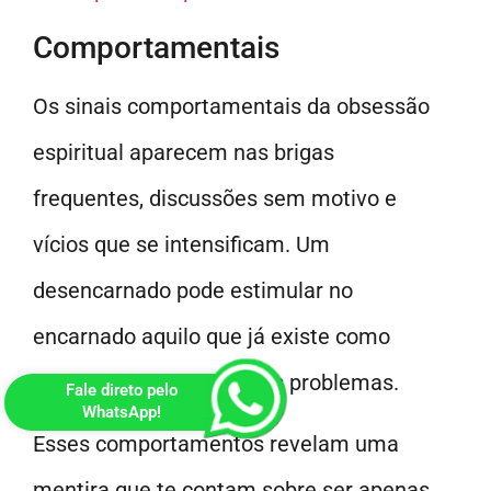
Comportamentais
Os sinais comportamentais da obsessão
espiritual aparecem nas brigas
frequentes, discussões sem motivo e
vícios que se intensificam. Um
desencarnado pode estimular no
encarnado aquilo que já existe como
fraqueza, ampliando seus problemas.
Fale direto pelo
WhatsApp!
Esses comportamentos revelam uma
mentira que te contam sobre ser apenas