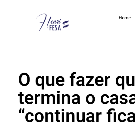
Home
O que fazer q
termina o cas
“continuar fic