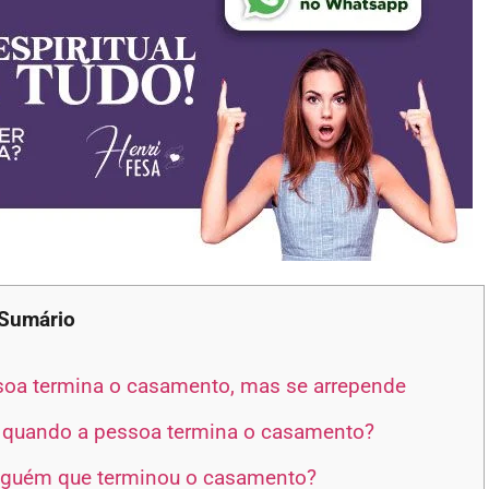
Sumário
soa termina o casamento, mas se arrepende
 quando a pessoa termina o casamento?
alguém que terminou o casamento?