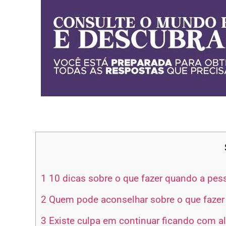
1
10 dicas sobre o que fazer quando a pes
2
Quem pode aconselhar sobre o que fazer
3
Existe culpa em continuar ficando com 