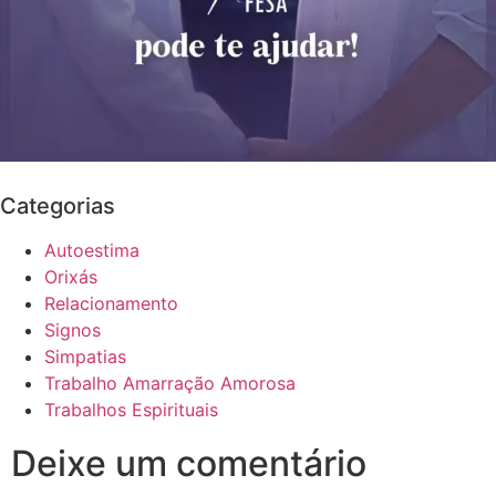
Categorias
Autoestima
Orixás
Relacionamento
Signos
Simpatias
Trabalho Amarração Amorosa
Trabalhos Espirituais
Deixe um comentário