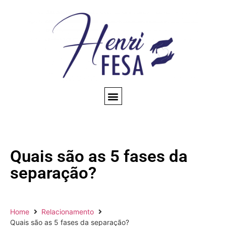
CONSULTA ESPIRITUAL
AMARRAÇÃO AMOROSA
TRABALHOS ESPIRITUAIS
CONHEÇA NOSSO BLOG
QUEM SOMOS
Quais são as 5 fases da
separação?
Home
Relacionamento
Quais são as 5 fases da separação?