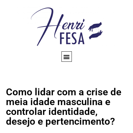
CONSULTA ESPIRITUAL
AMARRAÇÃO AMOROSA
TRABALHOS ESPIRITUAIS
CONHEÇA NOSSO BLOG
QUEM SOMOS
Como lidar com a crise de
meia idade masculina e
controlar identidade,
desejo e pertencimento?