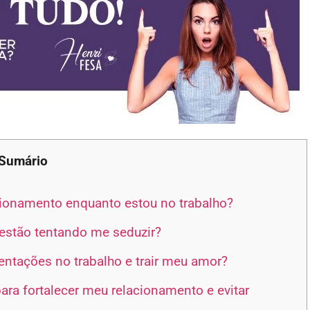
Sumário
onamento enquanto estou no trabalho?
estão tentando me seduzir?
ntações no trabalho e trair meu amor?
ra fortalecer meu relacionamento e evitar