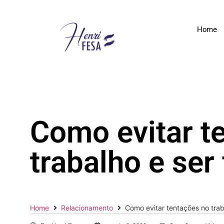
Home
Como evitar t
trabalho e ser
Home
Relacionamento
Como evitar tentações no traba