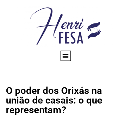
CONSULTA ESPIRITUAL
AMARRAÇÃO AMOROSA
TRABALHOS ESPIRITUAIS
CONHEÇA NOSSO BLOG
QUEM SOMOS
O poder dos Orixás na
união de casais: o que
representam?