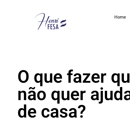
Home
O que fazer q
não quer ajud
de casa?