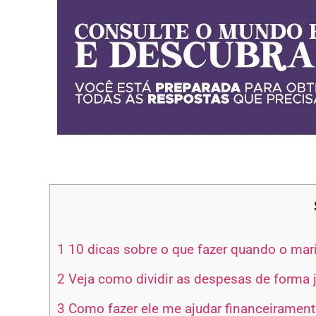
1
10 dicas sobre o que fazer quando o mar
2
Veja como dividir as despesas de forma j
3
Como fazer ele me ajudar financeirament