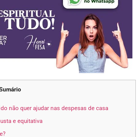
Sumário
ido não quer ajudar nas despesas de casa
usta e equitativa
e?