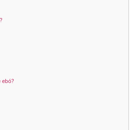
?
e ebó?