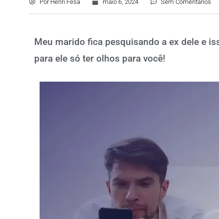
Por
Henri Fesa
maio 6, 2024
Sem Comentários
Meu marido fica pesquisando a ex dele e is
para ele só ter olhos para você!