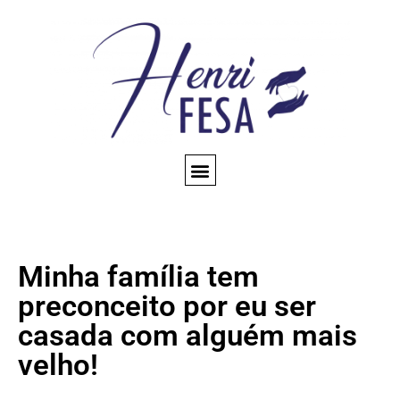
CONSULTA ESPIRITUAL
AMARRAÇÃO AMOROSA
TRABALHOS ESPIRITUAIS
CONHEÇA NOSSO BLOG
QUEM SOMOS
Minha família tem
preconceito por eu ser
casada com alguém mais
velho!