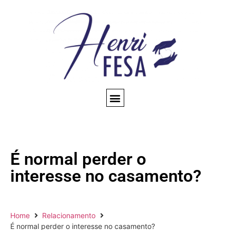
CONSULTA ESPIRITUAL
AMARRAÇÃO AMOROSA
TRABALHOS ESPIRITUAIS
CONHEÇA NOSSO BLOG
QUEM SOMOS
É normal perder o
interesse no casamento?
Home
Relacionamento
É normal perder o interesse no casamento?