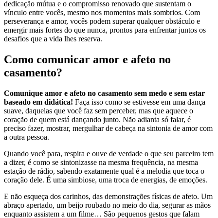
dedicação mútua e o compromisso renovado que sustentam o
vínculo entre vocês, mesmo nos momentos mais sombrios. Com
perseverança e amor, vocês podem superar qualquer obstáculo e
emergir mais fortes do que nunca, prontos para enfrentar juntos os
desafios que a vida lhes reserva.
Como comunicar amor e afeto no
casamento?
Comunique amor e afeto no casamento sem medo e sem estar
baseado em didática!
Faça isso como se estivesse em uma dança
suave, daquelas que você faz sem perceber, mas que aquece o
coração de quem está dançando junto. Não adianta só falar, é
preciso fazer, mostrar, mergulhar de cabeça na sintonia de amor com
a outra pessoa.
Quando você para, respira e ouve de verdade o que seu parceiro tem
a dizer, é como se sintonizasse na mesma frequência, na mesma
estação de rádio, sabendo exatamente qual é a melodia que toca o
coração dele. É uma simbiose, uma troca de energias, de emoções.
E não esqueça dos carinhos, das demonstrações físicas de afeto. Um
abraço apertado, um beijo roubado no meio do dia, segurar as mãos
enquanto assistem a um filme… São pequenos gestos que falam