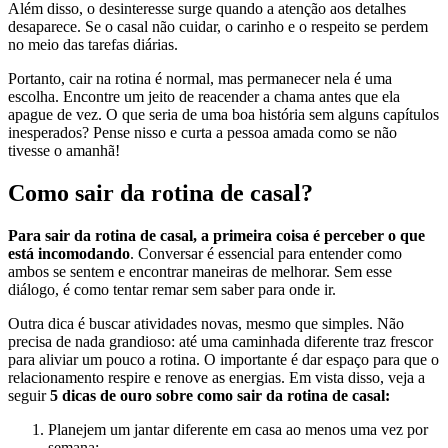
Além disso, o desinteresse surge quando a atenção aos detalhes
desaparece. Se o casal não cuidar, o carinho e o respeito se perdem
no meio das tarefas diárias.
Portanto, cair na rotina é normal, mas permanecer nela é uma
escolha. Encontre um jeito de reacender a chama antes que ela
apague de vez. O que seria de uma boa história sem alguns capítulos
inesperados? Pense nisso e curta a pessoa amada como se não
tivesse o amanhã!
Como sair da rotina de casal?
Para sair da rotina de casal, a primeira coisa é perceber o que
está incomodando
. Conversar é essencial para entender como
ambos se sentem e encontrar maneiras de melhorar. Sem esse
diálogo, é como tentar remar sem saber para onde ir.
Outra dica é buscar atividades novas, mesmo que simples. Não
precisa de nada grandioso: até uma caminhada diferente traz frescor
para aliviar um pouco a rotina. O importante é dar espaço para que o
relacionamento respire e renove as energias. Em vista disso, veja a
seguir
5 dicas de ouro sobre como sair da rotina de casal:
Planejem um jantar diferente em casa ao menos uma vez por
semana;