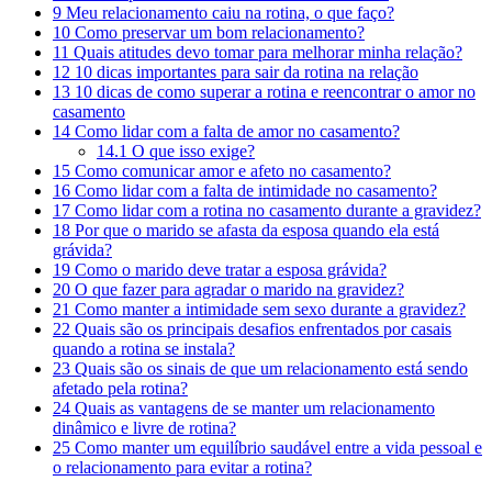
9
Meu relacionamento caiu na rotina, o que faço?
10
Como preservar um bom relacionamento?
11
Quais atitudes devo tomar para melhorar minha relação?
12
10 dicas importantes para sair da rotina na relação
13
10 dicas de como superar a rotina e reencontrar o amor no
casamento
14
Como lidar com a falta de amor no casamento?
14.1
O que isso exige?
15
Como comunicar amor e afeto no casamento?
16
Como lidar com a falta de intimidade no casamento?
17
Como lidar com a rotina no casamento durante a gravidez?
18
Por que o marido se afasta da esposa quando ela está
grávida?
19
Como o marido deve tratar a esposa grávida?
20
O que fazer para agradar o marido na gravidez?
21
Como manter a intimidade sem sexo durante a gravidez?
22
Quais são os principais desafios enfrentados por casais
quando a rotina se instala?
23
Quais são os sinais de que um relacionamento está sendo
afetado pela rotina?
24
Quais as vantagens de se manter um relacionamento
dinâmico e livre de rotina?
25
Como manter um equilíbrio saudável entre a vida pessoal e
o relacionamento para evitar a rotina?