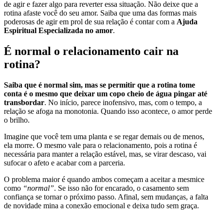
de agir e fazer algo para reverter essa situação. Não deixe que a
rotina afaste você do seu amor. Saiba que uma das formas mais
poderosas de agir em prol de sua relação é contar com a
Ajuda
Espiritual Especializada no amor
.
É normal o relacionamento cair na
rotina?
Saiba que é normal sim, mas se permitir que a rotina tome
conta é o mesmo que deixar um copo cheio de água pingar até
transbordar
. No início, parece inofensivo, mas, com o tempo, a
relação se afoga na monotonia. Quando isso acontece, o amor perde
o brilho.
Imagine que você tem uma planta e se regar demais ou de menos,
ela morre. O mesmo vale para o relacionamento, pois a rotina é
necessária para manter a relação estável, mas, se virar descaso, vai
sufocar o afeto e acabar com a parceria.
O problema maior é quando ambos começam a aceitar a mesmice
como
“normal”
. Se isso não for encarado, o casamento sem
confiança se tornar o próximo passo. Afinal, sem mudanças, a falta
de novidade mina a conexão emocional e deixa tudo sem graça.