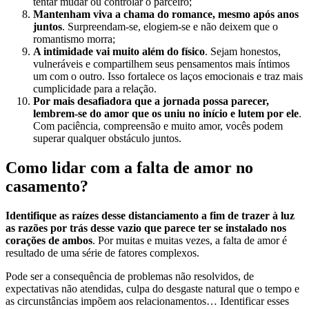
tentar mudar ou controlar o parceiro;
Mantenham viva a chama do romance, mesmo após anos
juntos
. Surpreendam-se, elogiem-se e não deixem que o
romantismo morra;
A intimidade vai muito além do físico
. Sejam honestos,
vulneráveis e compartilhem seus pensamentos mais íntimos
um com o outro. Isso fortalece os laços emocionais e traz mais
cumplicidade para a relação.
Por mais desafiadora que a jornada possa parecer,
lembrem-se do amor que os uniu no início e lutem por ele
.
Com paciência, compreensão e muito amor, vocês podem
superar qualquer obstáculo juntos.
Como lidar com a falta de amor no
casamento?
Identifique as raízes desse distanciamento a fim de trazer à luz
as razões por trás desse vazio que parece ter se instalado nos
corações de ambos
. Por muitas e muitas vezes, a falta de amor é
resultado de uma série de fatores complexos.
Pode ser a consequência de problemas não resolvidos, de
expectativas não atendidas, culpa do desgaste natural que o tempo e
as circunstâncias impõem aos relacionamentos… Identificar esses