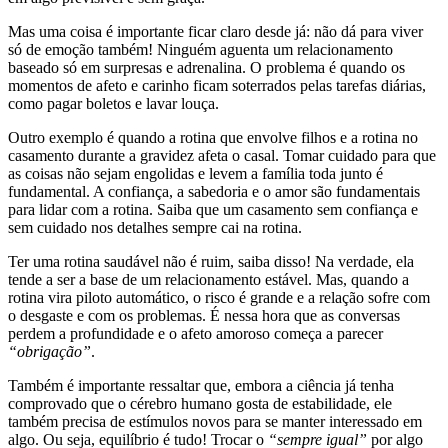
Mas uma coisa é importante ficar claro desde já: não dá para viver
só de emoção também! Ninguém aguenta um relacionamento
baseado só em surpresas e adrenalina. O problema é quando os
momentos de afeto e carinho ficam soterrados pelas tarefas diárias,
como pagar boletos e lavar louça.
Outro exemplo é quando a rotina que envolve filhos e a rotina no
casamento durante a gravidez afeta o casal. Tomar cuidado para que
as coisas não sejam engolidas e levem a família toda junto é
fundamental. A confiança, a sabedoria e o amor são fundamentais
para lidar com a rotina. Saiba que um casamento sem confiança e
sem cuidado nos detalhes sempre cai na rotina.
Ter uma rotina saudável não é ruim, saiba disso! Na verdade, ela
tende a ser a base de um relacionamento estável. Mas, quando a
rotina vira piloto automático, o risco é grande e a relação sofre com
o desgaste e com os problemas. É nessa hora que as conversas
perdem a profundidade e o afeto amoroso começa a parecer
“obrigação”
.
Também é importante ressaltar que, embora a ciência já tenha
comprovado que o cérebro humano gosta de estabilidade, ele
também precisa de estímulos novos para se manter interessado em
algo. Ou seja, equilíbrio é tudo! Trocar o
“sempre igual”
por algo