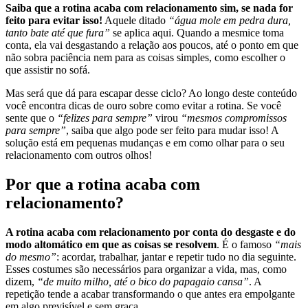
Saiba que a rotina acaba com relacionamento sim, se nada for
feito para evitar isso!
Aquele ditado
“água mole em pedra dura,
tanto bate até que fura”
se aplica aqui. Quando a mesmice toma
conta, ela vai desgastando a relação aos poucos, até o ponto em que
não sobra paciência nem para as coisas simples, como escolher o
que assistir no sofá.
Mas será que dá para escapar desse ciclo? Ao longo deste conteúdo
você encontra dicas de ouro sobre como evitar a rotina. Se você
sente que o
“felizes para sempre”
virou
“mesmos compromissos
para sempre”
, saiba que algo pode ser feito para mudar isso! A
solução está em pequenas mudanças e em como olhar para o seu
relacionamento com outros olhos!
Por que a rotina acaba com
relacionamento?
A rotina acaba com relacionamento por conta do desgaste e do
modo altomático em que as coisas se resolvem
. É o famoso
“mais
do mesmo”
: acordar, trabalhar, jantar e repetir tudo no dia seguinte.
Esses costumes são necessários para organizar a vida, mas, como
dizem,
“de muito milho, até o bico do papagaio cansa”
. A
repetição tende a acabar transformando o que antes era empolgante
em algo previsível e sem graça.