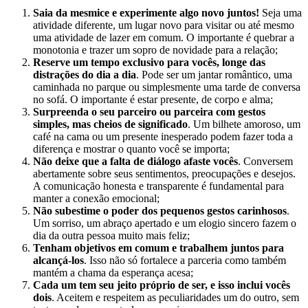
Saia da mesmice e experimente algo novo juntos!
Seja uma
atividade diferente, um lugar novo para visitar ou até mesmo
uma atividade de lazer em comum. O importante é quebrar a
monotonia e trazer um sopro de novidade para a relação;
Reserve um tempo exclusivo para vocês, longe das
distrações do dia a dia
. Pode ser um jantar romântico, uma
caminhada no parque ou simplesmente uma tarde de conversa
no sofá. O importante é estar presente, de corpo e alma;
Surpreenda o seu parceiro ou parceira com gestos
simples, mas cheios de significado
. Um bilhete amoroso, um
café na cama ou um presente inesperado podem fazer toda a
diferença e mostrar o quanto você se importa;
Não deixe que a falta de diálogo afaste vocês
. Conversem
abertamente sobre seus sentimentos, preocupações e desejos.
A comunicação honesta e transparente é fundamental para
manter a conexão emocional;
Não subestime o poder dos pequenos gestos carinhosos
.
Um sorriso, um abraço apertado e um elogio sincero fazem o
dia da outra pessoa muito mais feliz;
Tenham objetivos em comum e trabalhem juntos para
alcançá-los
. Isso não só fortalece a parceria como também
mantém a chama da esperança acesa;
Cada um tem seu jeito próprio de ser, e isso inclui vocês
dois
. Aceitem e respeitem as peculiaridades um do outro, sem